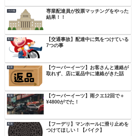
専業配達員が投票マッチングをやった
その他
結果！！
【交通事故】配達中に気をつけている
配達
7つの事
【ウーバーイーツ】お客さんと連絡が
配達
取れず、店に返品中に連絡がきた話
【ウーバーイーツ】雨クエ12回で＋
配達
¥4800がでた！
【フーデリ】マンホールに滑り止めを
配達
つけてほしい！【バイク】