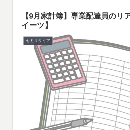
【9月家計簿】専業配達員のリ
イーツ】
セミリタイア