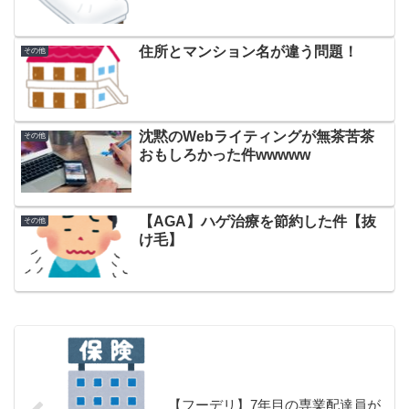
住所とマンション名が違う問題！
その他
沈黙のWebライティングが無茶苦茶
その他
おもしろかった件wwwww
【AGA】ハゲ治療を節約した件【抜
その他
け毛】
【フーデリ】7年目の専業配達員が