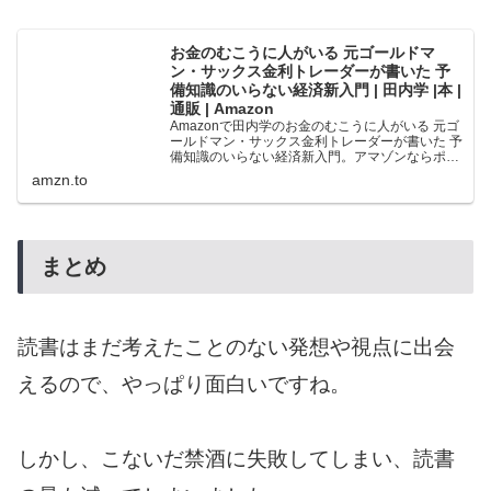
お金のむこうに人がいる 元ゴールドマ
ン・サックス金利トレーダーが書いた 予
備知識のいらない経済新入門 | 田内学 |本 |
通販 | Amazon
Amazonで田内学のお金のむこうに人がいる 元ゴ
ールドマン・サックス金利トレーダーが書いた 予
備知識のいらない経済新入門。アマゾンならポイ
ント還元本が多数。田内学作品ほか、お急ぎ便対
amzn.to
象商品は当日お届けも可能。またお金のむこうに
人がいる 元...
まとめ
読書はまだ考えたことのない発想や視点に出会
えるので、やっぱり面白いですね。
しかし、こないだ禁酒に失敗してしまい、読書