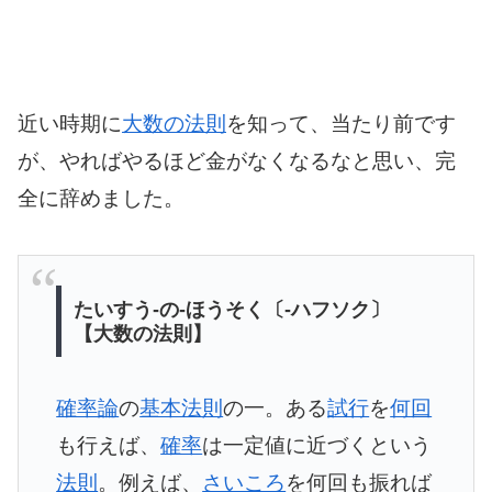
近い時期に
大数の法則
を知って、当たり前です
が、やればやるほど金がなくなるなと思い、完
全に辞めました。
たいすう‐の‐ほうそく〔‐ハフソク〕
【大数の法則】
確率論
の
基本法則
の一。ある
試行
を
何回
も行えば、
確率
は一定値に近づくという
法則
。例えば、
さいころ
を何回も振れば