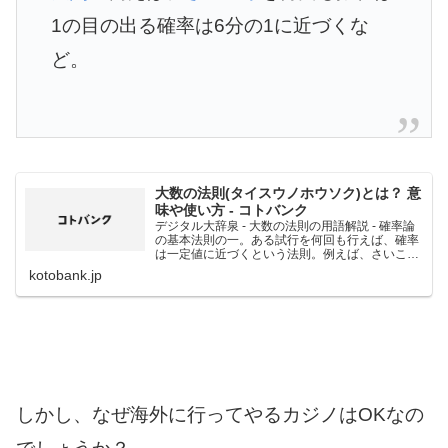
1の目の出る確率は6分の1に近づくな
ど。
大数の法則(タイスウノホウソク)とは？ 意
味や使い方 - コトバンク
デジタル大辞泉 - 大数の法則の用語解説 - 確率論
の基本法則の一。ある試行を何回も行えば、確率
は一定値に近づくという法則。例えば、さいころ
を何回も振れば1の目の出る確率は6分の1に近づ
kotobank.jp
くなど。
しかし、なぜ海外に行ってやるカジノはOKなの