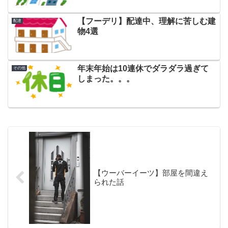
【フーデリ】配達中、理解に苦しむ建
配達
物4選
年末年始は10連休でダラダラ過ぎて
その他
しまった。。。
【ウーバーイーツ】部屋を間違え
られた話