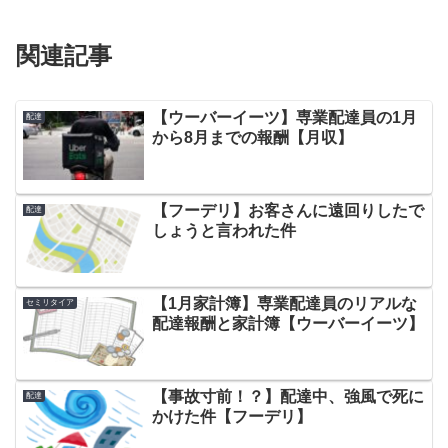
関連記事
【ウーバーイーツ】専業配達員の1月
配達
から8月までの報酬【月収】
【フーデリ】お客さんに遠回りしたで
配達
しょうと言われた件
【1月家計簿】専業配達員のリアルな
セミリタイア
配達報酬と家計簿【ウーバーイーツ】
【事故寸前！？】配達中、強風で死に
配達
かけた件【フーデリ】