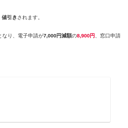
、
値引き
されます。
となり、電子申請が
7,000円減額
の
8,900円
、窓口申請