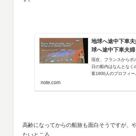
地球へ途中下車夫婦
球へ途中下車夫婦
現在、フランスからポ
日の船内はなんとなくの
客1800人のプロフィー
本人、…
note.com
高齢になってからの船旅も面白そうですが、
たいところ。