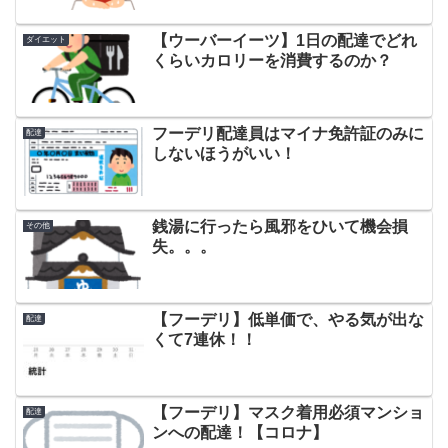
【ウーバーイーツ】1日の配達でどれ
ダイエット
くらいカロリーを消費するのか？
フーデリ配達員はマイナ免許証のみに
配達
しないほうがいい！
銭湯に行ったら風邪をひいて機会損
その他
失。。。
【フーデリ】低単価で、やる気が出な
配達
くて7連休！！
【フーデリ】マスク着用必須マンショ
配達
ンへの配達！【コロナ】