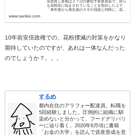
安倍晋三首相は２７日の参院予算委員会で、自ら
も花粉症に悩まされていることを告白した上で
「来年度から発生源のスギの伐採と同時に、花粉
の少ない苗木への植え替えを…
www.sankei.com
10年前安倍政権での、花粉撲滅の対策をかなり
期待していたのですが、あれは一体なんだった
のでしょうか？。。。
するめ
都内在住のアラフォー配達員。転職を
5回経験しました。圧倒的に組織に馴
染めないと分かって、フードデリバリ
ーに辿り着く。2020年6月頃に書籍
「お金の大学」を読んで資産形成を意