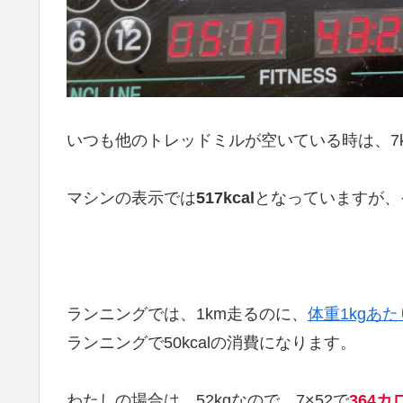
いつも他のトレッドミルが空いている時は、7
マシンの表示では
517kcal
となっていますが、
ランニングでは、1km走るのに、
体重1kgあた
ランニングで50kcalの消費になります。
わたしの場合は、52kgなので、7×52で
364カ