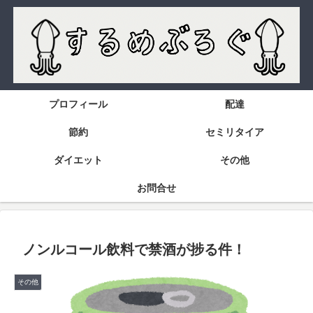
プロフィール
配達
節約
セミリタイア
ダイエット
その他
お問合せ
ノンルコール飲料で禁酒が捗る件！
その他