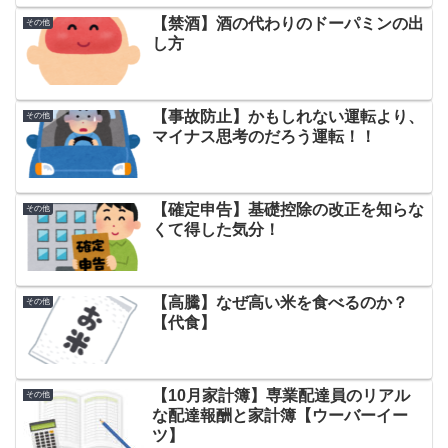
【禁酒】酒の代わりのドーパミンの出
その他
し方
【事故防止】かもしれない運転より、
その他
マイナス思考のだろう運転！！
【確定申告】基礎控除の改正を知らな
その他
くて得した気分！
【高騰】なぜ高い米を食べるのか？
その他
【代食】
【10月家計簿】専業配達員のリアル
その他
な配達報酬と家計簿【ウーバーイー
ツ】