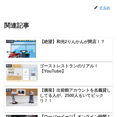
するめ
関連記事
【絶望】和光2りんかんが閉店！？
その他
ゴーストレストランのリアル！
配達
【YouTube】
【摘発】出前館アカウントを名義貸し
配達
してる人が、2500人もいてビック
リ！！
【ウーバーイーツ】オンライン時間１
配達