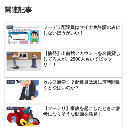
関連記事
フーデリ配達員はマイナ免許証のみに
配達
しないほうがいい！
【摘発】出前館アカウントを名義貸し
配達
してる人が、2500人もいてビック
リ！！
セルフ過労！？配達員は週に何時間働
その他
くとやばいのか？
【フーデリ】事故を起こしたときに参
交通ルール
考になりそうな動画を発見！