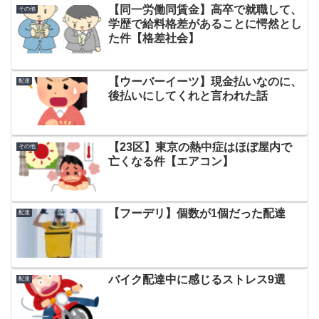
【同一労働同賃金】高卒で就職して、
その他
学歴で給料格差があることに愕然とし
た件【格差社会】
【ウーバーイーツ】現金払いなのに、
配達
後払いにしてくれと言われた話
【23区】東京の熱中症はほぼ屋内で
その他
亡くなる件【エアコン】
【フーデリ】個数が1個だった配達
配達
バイク配達中に感じるストレス9選
配達