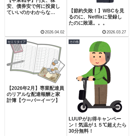
【中東戦争】円安、株
安、債券安で何に投資し
【節約失敗！】WBCを見
ていいのかわからな
るのに、Netflixに登録し
い！？
たのに敗退。。。
2026.04.02
2026.03.27
セミリタイア
その他
【2026年2月】専業配達員
のリアルな配達報酬と家
計簿【ウーバーイーツ】
LUUPがお得キャンペー
ン！気温が１５℃超えたら
30分無料！